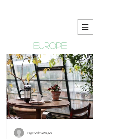
europe
cagettedevoyages