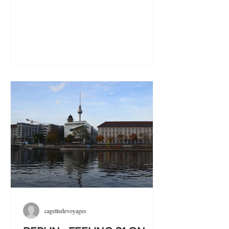
Autriche....
cagettedevoyages