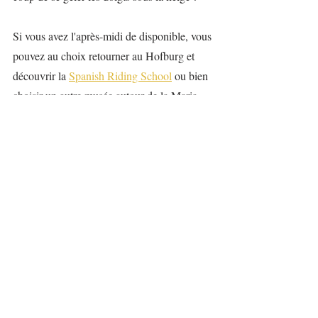
Si vous avez l'après-midi de disponible, vous 
pouvez au choix retourner au Hofburg et 
découvrir la 
Spanish Riding School
 ou bien 
choisir un autre musée autour de la Maria-
Theresien-Platz ou dans le Quartier des 
Musées (art contemporain, histoire naturelle 
du XIXème siècle, beaux-arts, ...), ou 
encore vous diriger dans l'autre sens et 
visiter un 
appartement où Mozart a vécu
 par 
exemple.
Si c'est l'été, ou après le 15 avril et avant le 
31 octobre, et qu'il fait beau, je vous 
conseille de prendre le tram D jusqu'à l'arrêt 
Nußdorf, Beethovengang, puis de grimper à 