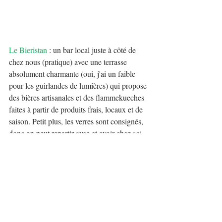
Le Bieristan
 : un bar local juste à côté de 
chez nous (pratique) avec une terrasse 
absolument charmante (oui, j'ai un faible 
pour les guirlandes de lumières) qui propose 
des bières artisanales et des flammekueches 
faites à partir de produits frais, locaux et de 
saison. Petit plus, les verres sont consignés, 
donc on peut repartir avec et avoir chez soi 
un chouette souvenir!
Loop's Pub
 : un autre bar chouette proche 
de chez nous (lucky us!), avec des happy 
hours intéressants et une carte de bière 
plutôt cool (microbrasserie aussi!). Il y a une 
terrasse et un étage, donc pas mal de place 