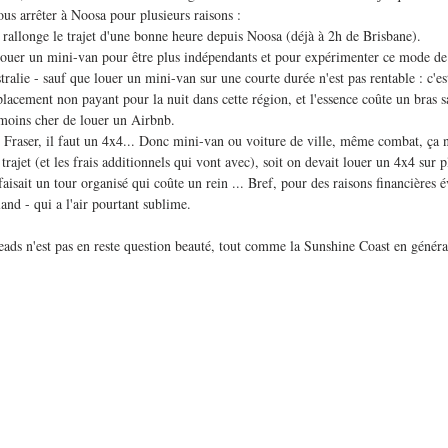
us arrêter à Noosa pour plusieurs raisons :
d rallonge le trajet d'une bonne heure depuis Noosa (déjà à 2h de Brisbane).
e louer un mini-van pour être plus indépendants et pour expérimenter ce mode de
alie - sauf que louer un mini-van sur une courte durée n'est pas rentable : c'est 
acement non payant pour la nuit dans cette région, et l'essence coûte un bras sa
t moins cher de louer un Airbnb.
le Fraser, il faut un 4x4... Donc mini-van ou voiture de ville, même combat, ça 
trajet (et les frais additionnels qui vont avec), soit on devait louer un 4x4 sur 
 faisait un tour organisé qui coûte un rein ... Bref, pour des raisons financières 
and - qui a l'air pourtant sublime.
ads n'est pas en reste question beauté, tout comme la Sunshine Coast en général