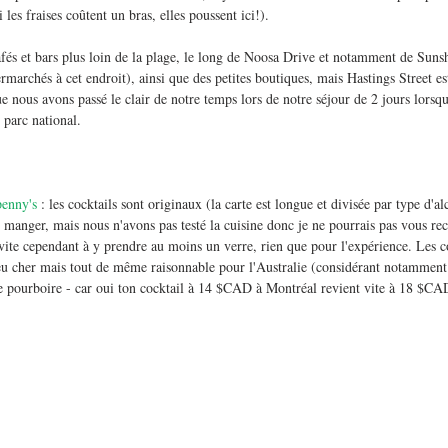
les fraises coûtent un bras, elles poussent ici!). 
 cafés et bars plus loin de la plage, le long de Noosa Drive et notamment de Sun
rmarchés à cet endroit), ainsi que des petites boutiques, mais Hastings Street est
e nous avons passé le clair de notre temps lors de notre séjour de 2 jours lorsqu
 parc national. 
enny's
 : les cocktails sont originaux (la carte est longue et divisée par type d'al
 manger, mais nous n'avons pas testé la cuisine donc je ne pourrais pas vous r
nvite cependant à y prendre au moins un verre, rien que pour l'expérience. Les c
 cher mais tout de même raisonnable pour l'Australie (considérant notamment le
 le pourboire - car oui ton cocktail à 14 $CAD à Montréal revient vite à 18 $CAD