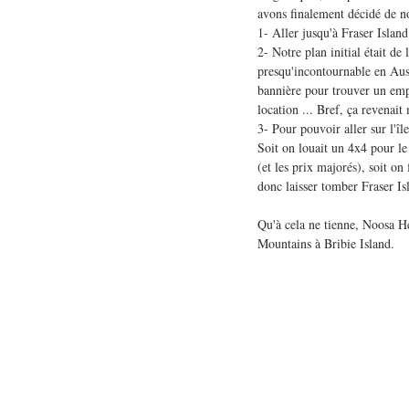
avons finalement décidé de no
1- Aller jusqu'à Fraser Islan
2- Notre plan initial était d
presqu'incontournable en Austr
bannière pour trouver un empl
location ... Bref, ça revenai
3- Pour pouvoir aller sur l'î
Soit on louait un 4x4 pour le 
(et les prix majorés), soit on
donc laisser tomber Fraser Isl
Qu'à cela ne tienne, Noosa He
Mountains à Bribie Island.