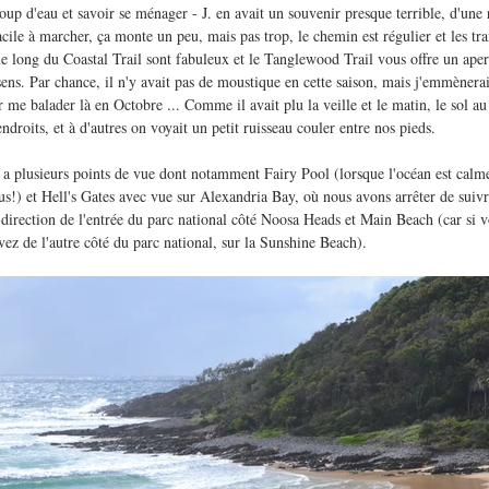
coup d'eau et savoir se ménager - J. en avait un souvenir presque terrible, d'une 
cile à marcher, ça monte un peu, mais pas trop, le chemin est régulier et les trai
le long du Coastal Trail sont fabuleux et le Tanglewood Trail vous offre un aperç
 sens. Par chance, il n'y avait pas de moustique en cette saison, mais j'emmènera
ir me balader là en Octobre ... Comme il avait plu la veille et le matin, le sol au 
droits, et à d'autres on voyait un petit ruisseau couler entre nos pieds. 
y a plusieurs points de vue dont notamment Fairy Pool (lorsque l'océan est calme
ous!) et Hell's Gates avec vue sur Alexandria Bay, où nous avons arrêter de suivr
irection de l'entrée du parc national côté Noosa Heads et Main Beach (car si vo
vez de l'autre côté du parc national, sur la Sunshine Beach).