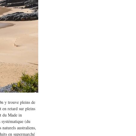
On y trouve pleins de 
t en retard sur pleins 
et du Made in 
s systématique (du 
naturels australiens, 
oduits en supermarché 