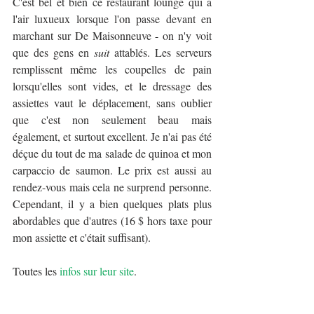
C'est bel et bien ce restaurant lounge qui a 
l'air luxueux lorsque l'on passe devant en 
marchant sur De Maisonneuve - on n'y voit 
que des gens en 
suit
 attablés. Les serveurs 
remplissent même les coupelles de pain 
lorsqu'elles sont vides, et le dressage des 
assiettes vaut le déplacement, sans oublier 
que c'est non seulement beau mais 
également, et surtout excellent. Je n'ai pas été 
déçue du tout de ma salade de quinoa et mon 
carpaccio de saumon. Le prix est aussi au 
rendez-vous mais cela ne surprend personne. 
Cependant, il y a bien quelques plats plus 
abordables que d'autres (16 $ hors taxe pour 
mon assiette et c'était suffisant).
Toutes les 
infos sur leur site
.