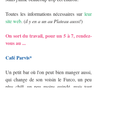
Toutes les informations nécessaires sur 
leur 
site web
. (
il y en a un au Plateau aussi!
)
On sort du travail, pour un 5 à 7, rendez-
vous au ...
Café Parvis*
Un petit bar où l'on peut bien manger aussi, 
qui change de son voisin le Furco, un peu 
plus chill, un peu moins guindé, mais tout 
autant trendy ! Bref, une bonne petite 
adresse que je recommande comme mes 
collègues qui me l'ont faite découvrir le 
recommanderaient pour un bar sympa dans 
ce quartier bureaucratique et touristique !