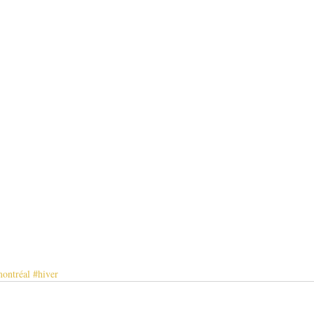
ontréal
#hiver