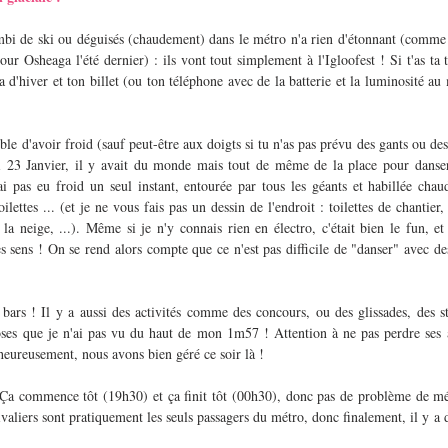
mbi de ski ou déguisés (chaudement) dans le métro n'a rien d'étonnant (comme l
ur Osheaga l'été dernier) : ils vont tout simplement à l'Igloofest ! Si t'as ta t
a d'hiver et ton billet (ou ton téléphone avec de la batterie et la luminosité au 
ble d'avoir froid (sauf peut-être aux doigts si tu n'as pas prévu des gants ou de
di 23 Janvier, il y avait du monde mais tout de même de la place pour danser
i pas eu froid un seul instant, entourée par tous les géants et habillée chaud
oilettes ... (et je ne vous fais pas un dessin de l'endroit : toilettes de chantier,
a neige, ...). Même si je n'y connais rien en électro, c'était bien le fun, et 
 sens ! On se rend alors compte que ce n'est pas difficile de "danser" avec des
 bars ! Il y a aussi des activités comme des concours, ou des glissades, des s
hoses que je n'ai pas vu du haut de mon 1m57 ! Attention à ne pas perdre ses a
eureusement, nous avons bien géré ce soir là !
Ça commence tôt (19h30) et ça finit tôt (00h30), donc pas de problème de métro
valiers sont pratiquement les seuls passagers du métro, donc finalement, il y a de