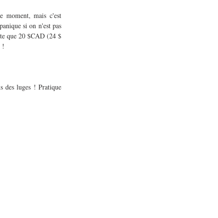
ce moment, mais c'est 
anique si on n'est pas 
oûte que 20 $CAD (24 $ 
 !
 des luges ! Pratique 