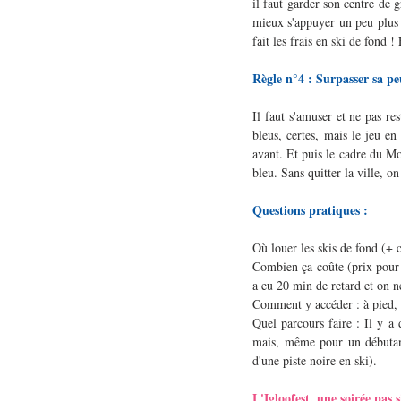
il faut garder son centre de g
mieux s'appuyer un peu plus ve
fait les frais en ski de fond 
Règle n°4 : Surpasser sa pe
Il faut s'amuser et ne pas re
bleus, certes, mais le jeu en 
avant. Et puis le cadre du Mon
bleu. Sans quitter la ville, on
Questions pratiques :
Où louer les skis de fond (+
Combien ça coûte (prix pour 
a eu 20 min de retard et on ne
Comment y accéder : à pied, 
Quel parcours faire : Il y a d
mais, même pour un débutant,
d'une piste noire en ski).
L'Igloofest, une soirée pas s