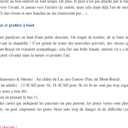
ravité au bon endroit en tout temps. De plus, le pied n'est pas attaché par le talo
rs l'avant, et jamais vers l'arrière (je radote, mais cela étant déjà l'un de mes 
! Et mes fesses et mes hanches ne me remercient pas ...).
ur et profiter à fond
ster paralyser en haut d'une petite descente. On risque de tomber, de se faire u
vaut la chandelle ! C'est génial de tester des nouvelles activités, des choses qu
t-Royal est vraiment sympathique, cela fait une belle balade, surtout s'il y a du 
 peut s'évader dans la nature et prendre l'air. 
 chaussures & bâtons) : Au châlet du Lac aux Castors (Parc du Mont-Royal).
un adulte) : 12 $CAD pour 1h, 18 $CAD pour 3h (et ils ne sont pas trop regarda
 nous a rien dit).
ou en prenant le bus 11.
es cartes qui indiquent les parcours un peu partout, les pistes vertes sont plus 
 on peut emprunter les pistes bleus sans trop de danger ni de difficulté (ce n
i glaciale !