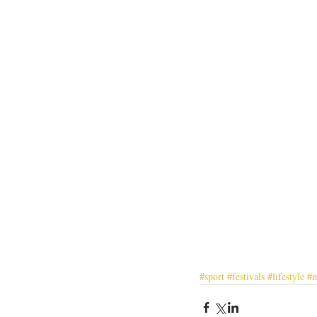
#sport
#festivals
#lifestyle
#m