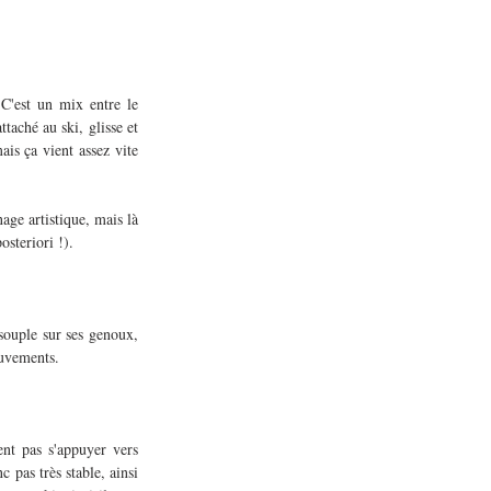
 C'est un mix entre le 
taché au ski, glisse et 
is ça vient assez vite 
ge artistique, mais là 
osteriori !).
souple sur ses genoux, 
ouvements.
nt pas s'appuyer vers 
 pas très stable, ainsi 