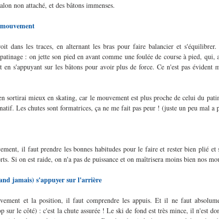
 talon non attaché, et des bâtons immenses.
e mouvement 
oit dans les traces, en alternant les bras pour faire balancier et s'équilibrer.
e patinage : on jette son pied en avant comme une foulée de course à pied, qui, at
t en s'appuyant sur les bâtons pour avoir plus de force. Ce n'est pas évident ma
n sortirai mieux en skating, car le mouvement est plus proche de celui du patina
rnatif. Les chutes sont formatrices, ça ne me fait pas peur ! (juste un peu mal a p
ent, il faut prendre les bonnes habitudes pour le faire et rester bien plié et 
s. Si on est raide, on n'a pas de puissance et on maîtrisera moins bien nos m
and jamais) s'appuyer sur l'arrière
ement et la position, il faut comprendre les appuis. Et il ne faut absolume
sur le côté) : c'est la chute assurée ! Le ski de fond est très mince, il n'est donc