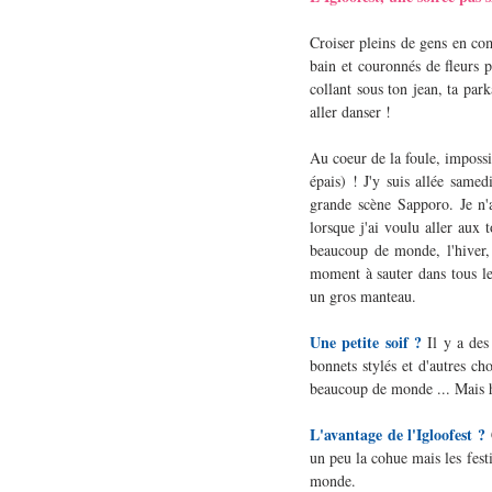
Croiser pleins de gens en co
bain et couronnés de fleurs po
collant sous ton jean, ta park
aller danser !
Au coeur de la foule, impossi
épais) ! J'y suis allée same
grande scène Sapporo. Je n'a
lorsque j'ai voulu aller aux t
beaucoup de monde, l'hiver, l
moment à sauter dans tous les
un gros manteau.
Une petite soif ?
 Il y a des
bonnets stylés et d'autres c
beaucoup de monde ... Mais h
L'avantage de l'Igloofest ?
 
un peu la cohue mais les festi
monde.