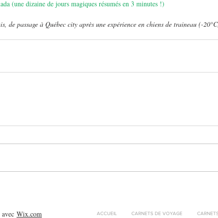
ada (une dizaine de jours magiques résumés en 3 minutes !)
is, de passage à Québec city après une expérience en chiens de traineau (-20°C
é avec
Wix.com
ACCUEIL
CARNETS DE VOYAGE
CARNETS