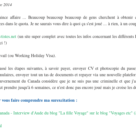
re 2014
ince affaire ... Beaucoup beaucoup beaucoup de gens cherchent à obtenir c
 dans le quota. Je ne saurais vous dire à quoi ça s'est joué ... à rien, à un cou
vtistes.net
 (un site super complet avec toutes les infos concernant les différents 
ci !)
vail (ou Working Holiday Visa).
assé les étapes suivantes, à savoir payer, envoyer CV et photocopie du passep
ulaires, envoyer tout un tas de documents et repayer via une nouvelle platefor
uvernement du Canada considère que je ne suis pas une criminelle et que j'ai l
ut prendre jusqu'à 6 semaines, ce n'est donc pas encore joué mais je croise les d
 vous faire comprendre ma surexcitation :
ada - Interview d'Aude du blog "La fille Voyage" sur le blog "Voyages etc" (
al