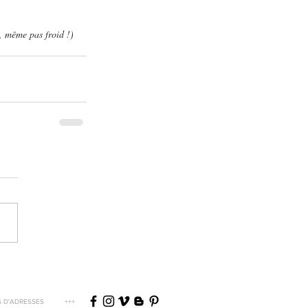
, même pas froid !)
 D'ADRESSES
+++