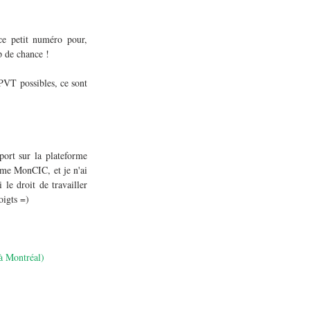
e petit numéro pour, 
p de chance ! 
PVT possibles, ce sont 
ort sur la plateforme 
me MonCIC, et je n'ai 
e droit de travailler 
oigts =)
à Montréal)