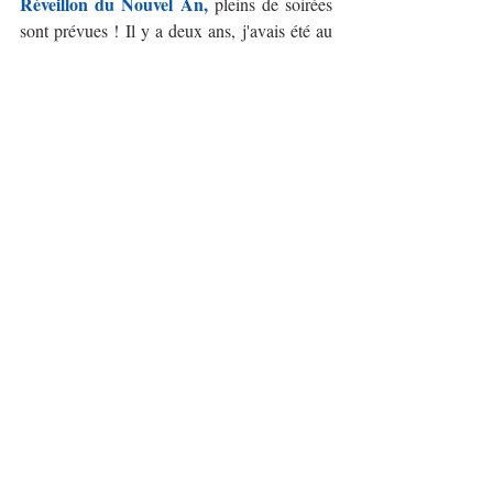
Réveillon du Nouvel An,
 pleins de soirées 
sont prévues ! Il y a deux ans, j'avais été au 
New City Gas, mais cette année, rien n'est 
encore décidé. Nous avons cependant 
commencé à repérer certaines choses : le 
Party du Nouvel An Coca-Cola au Vieux-
Port 
(gratuit !, des concerts et la patinoire 
soirée au 
ouverte jusqu'à 2 am), la 
Bord'Elle
 (le nouveau bar/club dont je vais 
vous parler dans le prochain article !), et 
d'autres encore ... Ou bien, nous allons 
entre amis, au chaud, 
passer le réveillon 
avec du vin brûlé
 (dixit Natalija !). Je vous 
tiendrais au courant ! 
À venir très prochainement, un article un peu 
différent car j'en ai envie, des articles 
parisiens et aixois, et encore un peu de 
Montréal car j'en ai fait des choses ce dernier 