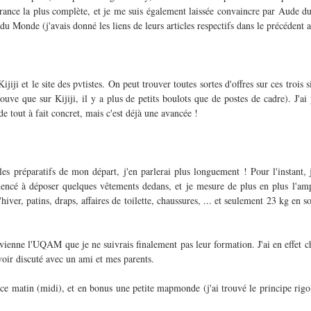
surance la plus complète, et je me suis également laissée convaincre par Aude d
 Monde (j'avais donné les liens de leurs articles respectifs dans le précédent ar
Kijiji et le site des pvtistes. On peut trouver toutes sortes d'offres sur ces trois s
ouve que sur Kijiji, il y a plus de petits boulots que de postes de cadre). J'ai 
de tout à fait concret, mais c'est déjà une avancée !
les préparatifs de mon départ, j'en parlerai plus longuement ! Pour l'instant, j
cé à déposer quelques vêtements dedans, et je mesure de plus en plus l'ampl
hiver, patins, draps, affaires de toilette, chaussures, ... et seulement 23 kg en s
évienne l'UQAM que je ne suivrais finalement pas leur formation. J'ai en effet ch
oir discuté avec un ami et mes parents.
 ce matin (midi), et en bonus une petite mapmonde (j'ai trouvé le principe rigolo 