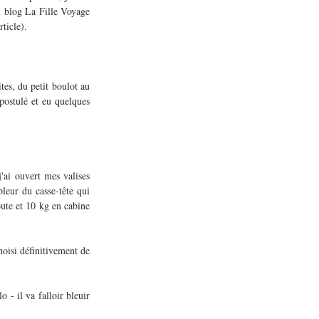
u blog La Fille Voyage 
ticle).
ites, du petit boulot au 
postulé et eu quelques 
'ai ouvert mes valises 
eur du casse-tête qui 
oute et 10 kg en cabine 
oisi définitivement de 
- il va falloir bleuir 